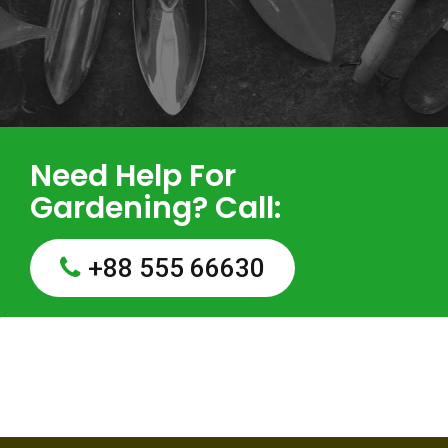
Need Help For
Gardening? Call:
+88 555 66630